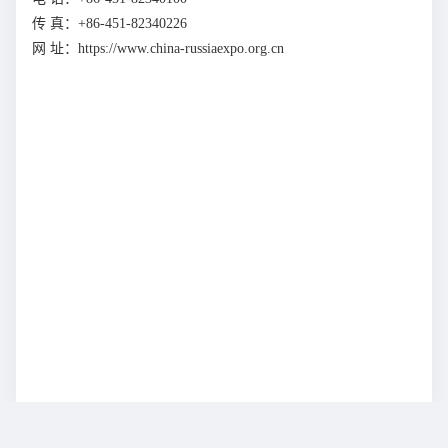
传 真：+86-451-82340226
网 址：https://www.china-russiaexpo.org.cn