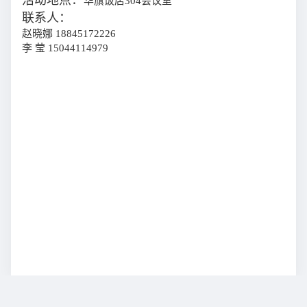
活动地点：
华旗饭店
304会议室
联系人：
赵晓娜
18845172226
李
莹
15044114979