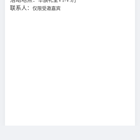
活动地点：
华旗礼堂V1-V3厅
联系人：
仅限受邀嘉宾