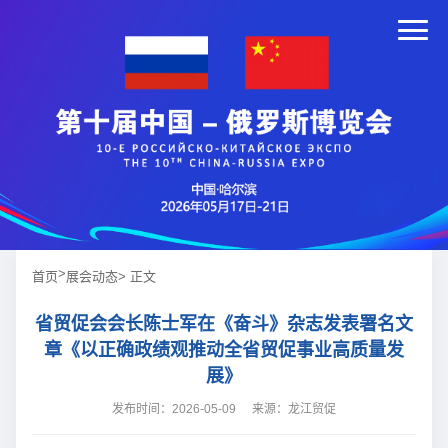
>
首页
展会动态
> 正文
省贸促会会长陈士军在《奋斗》杂志发表署名文
章《以正确政绩观推动全省贸促事业高质量发
展》
发布时间：2026-05-09
来源：龙江贸促